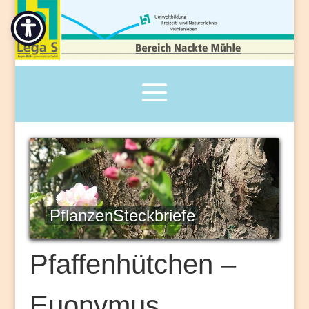
PflanzenSteckbriefe
Pfaffenhütchen –
Euonymus