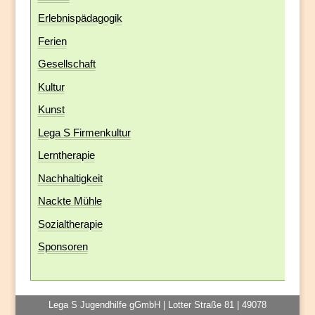
Erlebnispädagogik
Ferien
Gesellschaft
Kultur
Kunst
Lega S Firmenkultur
Lerntherapie
Nachhaltigkeit
Nackte Mühle
Sozialtherapie
Sponsoren
Lega S Jugendhilfe gGmbH | Lotter Straße 81 | 49078