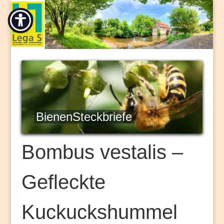
BienenSteckbriefe
Bombus vestalis –
Gefleckte
Kuckuckshummel