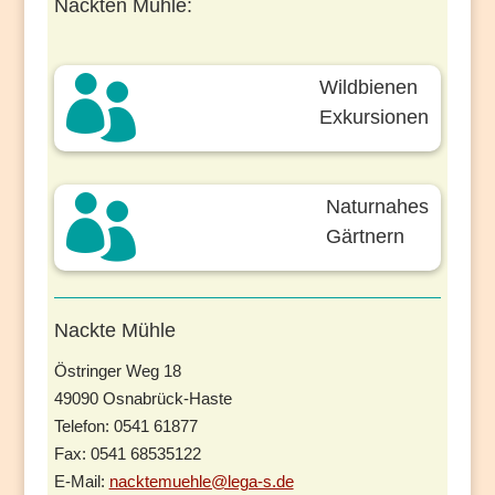
Nackten Mühle:

Wildbienen
Exkursionen

Naturnahes
Gärtnern
Nackte Mühle
Östringer Weg 18
49090 Osnabrück-Haste
Telefon: 0541 61877
Fax: 0541 68535122
E-Mail:
nacktemuehle@lega-s.de